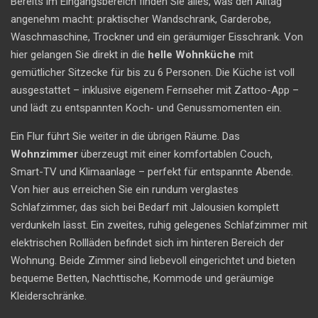
Bereits im Eingangsbereich finden Sie alles, was den Alltag
angenehm macht: praktischer Wandschrank, Garderobe,
Waschmaschine, Trockner und ein geräumiger Eisschrank. Von
hier gelangen Sie direkt in die
helle Wohnküche
mit
gemütlicher Sitzecke für bis zu 6 Personen. Die Küche ist voll
ausgestattet – inklusive eigenem Fernseher mit Zattoo-App –
und lädt zu entspannten Koch- und Genussmomenten ein.
Ein Flur führt Sie weiter in die übrigen Räume. Das
Wohnzimmer
überzeugt mit einer komfortablen Couch,
Smart-TV und Klimaanlage – perfekt für entspannte Abende.
Von hier aus erreichen Sie ein rundum verglastes
Schlafzimmer, das sich bei Bedarf mit Jalousien komplett
verdunkeln lässt. Ein zweites, ruhig gelegenes Schlafzimmer mit
elektrischen Rollläden befindet sich im hinteren Bereich der
Wohnung. Beide Zimmer sind liebevoll eingerichtet und bieten
bequeme Betten, Nachttische, Kommode und geräumige
Kleiderschränke.