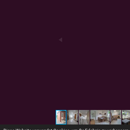
© 2025 - 2026 Ferienwohnung "Doro" in Ochtrup